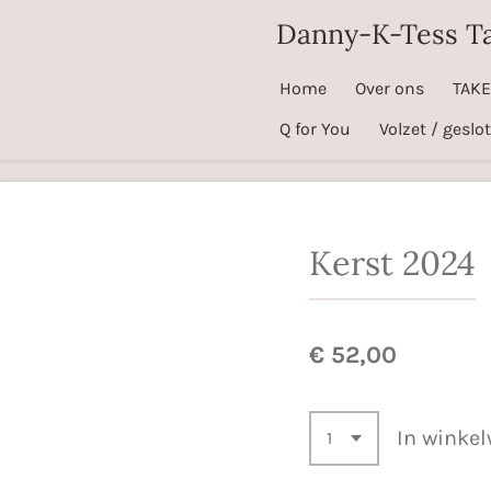
Ga
Danny-K-Tess T
direct
naar
Home
Over ons
TAK
de
Q for You
Volzet / geslo
hoofdinhoud
Kerst 2024
€ 52,00
In winke