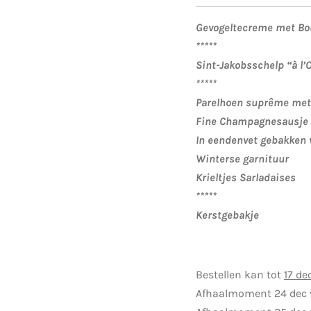
Gevogeltecreme met Bou
*****
Sint-Jakobsschelp “à l’
*****
Parelhoen suprême met 
Fine Champagnesausje
In eendenvet gebakken 
Winterse garnituur
Krieltjes Sarladaises
*****
Kerstgebakje
Bestellen kan tot
17 d
Afhaalmoment 24 dec v