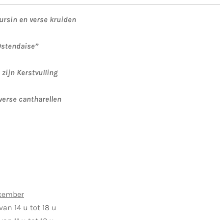
rsin en verse kruiden
Ostendaise”
zijn Kerstvulling
verse cantharellen
ecember
an 14 u tot 18 u