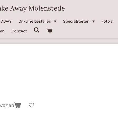
ake Away Molenstede
E AWAY
On-Line bestellen
Specialiteiten
Foto's
ten
Contact
lwagen