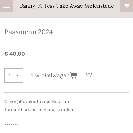
Danny-K-Tess Take Away Molenstede
Ga
direct
naar
Paasmenu 2024
de
hoofdinhoud
€ 40,00
In winkelwagen
Gevogeltevelouté met Boursin
Tomaatblokjes en verse kruiden
*******