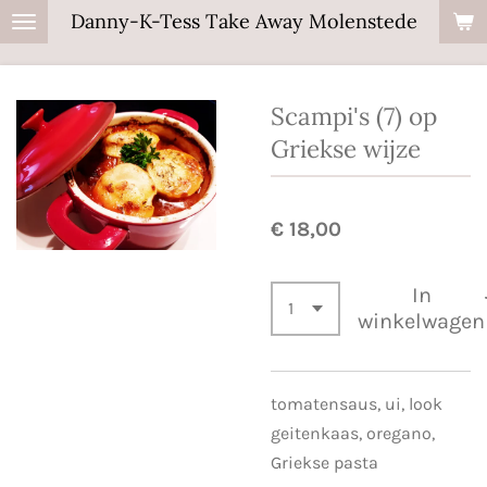
Danny-K-Tess Take Away Molenstede
Ga
direct
naar
Scampi's (7) op
de
hoofdinhoud
Griekse wijze
€ 18,00
In
winkelwagen
tomatensaus, ui, look
geitenkaas, oregano,
Griekse pasta