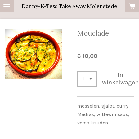
Danny-K-Tess Take Away Molenstede
Ga
direct
naar
Mouclade
de
hoofdinhoud
€ 10,00
In
winkelwagen
mosselen, sjalot, curry
Madras, wittewijnsaus,
verse kruiden