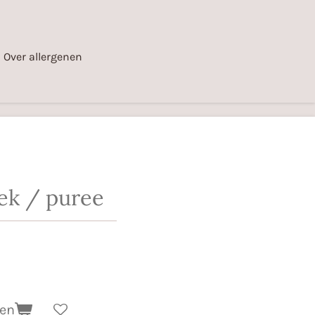
Over allergenen
ek / puree
gen