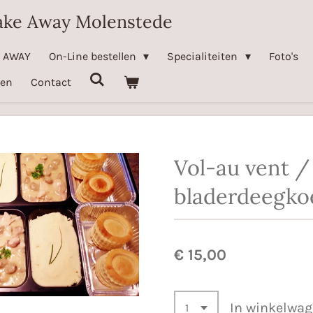
ake Away Molenstede
E AWAY
On-Line bestellen
Specialiteiten
Foto's
ten
Contact
Vol-au vent /
bladerdeegko
€ 15,00
In winkelwa