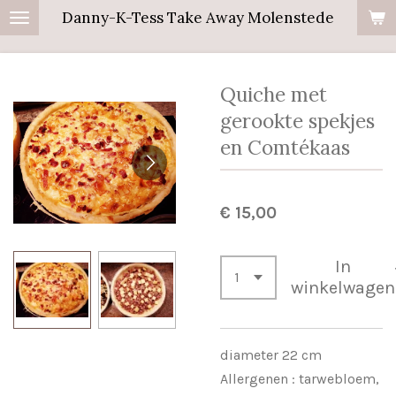
Danny-K-Tess Take Away Molenstede
Ga
direct
naar
Quiche met
de
hoofdinhoud
gerookte spekjes
en Comtékaas
€ 15,00
In
winkelwagen
diameter 22 cm
Allergenen : tarwebloem,