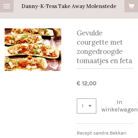
Danny-K-Tess Take Away Molenstede
Ga
direct
naar
Gevulde
de
hoofdinhoud
courgette met
zongedroogde
tomaatjes en feta
€ 12,00
In
winkelwagen
Recept sandra Bekkari