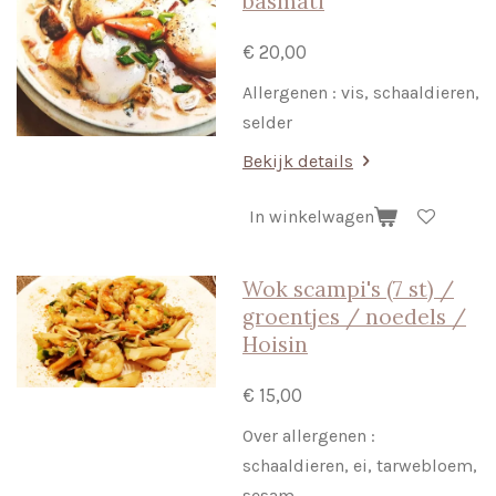
basmati
€ 20,00
Allergenen : vis, schaaldieren,
selder
Bekijk details
In winkelwagen
Wok scampi's (7 st) /
groentjes / noedels /
Hoisin
€ 15,00
Over allergenen :
schaaldieren, ei, tarwebloem,
sesam