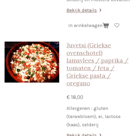
Bekijk details
In winkelwagen
Juvetsi (Griekse
ovenschotel)
lamsvlees / paprika /
tomaten / feta /
Griekse pasta /
oregano
€ 18,00
Allergenen : gluten
(tarwebloem), ei, lactose
(kaas), selderij
Bekijk details