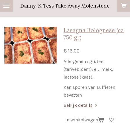
Danny-K-Tess Take Away Molenstede
Ga
direct
naar
Lasagna Bolognese (ca
de
750 gr)
hoofdinhoud
€ 13,00
Allergenen : gluten
(tarwebloem), ei, melk,
lactose (kaas),
Kan sporen van sulfieten
bevatten
Bekijk details
In winkelwagen